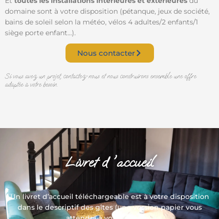
Et
toutes les installations intérieures et extérieures
du
domaine sont à votre disposition (pétanque, jeux de société,
bains de soleil selon la météo, vélos 4 adultes/2 enfants/1
siège porte enfant…).
Nous contacter
Si vous avez un projet, contactez-nous et nous construirons ensemble une offre
adaptée à votre besoin.
Livret d 'accueil
Un livret d’accueil téléchargeable est à votre disposition
dans le descriptif des gîtes (une version papier vous
attendra à votre arrivée).