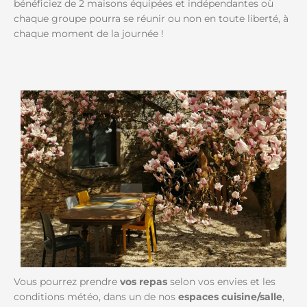
bénéficiez de 2 maisons équipées et indépendantes où
chaque groupe pourra se réunir ou non en toute liberté, à
chaque moment de la journée !
Vous pourrez prendre
vos repas
selon vos envies et les
conditions météo, dans un de nos
espaces cuisine/salle
,