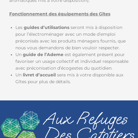
aromatiques mis à votre disposition).
Fonctionnement des équipements des Gîtes
Les
guides d’utilisations
seront mis à disposition
pour l’électroménager avec un mode d’emploi
préconisés avec les produits ménagers fournis, que
nous vous demandons de bien vouloir respecter.
Un
guide de l’Ademe
est également présent pour
favoriser un usage collectif et individuel responsable
avec préconisation d’écogestes du quotidien.
Un
livret d’accueil
sera mis à votre disponible aux
Gîtes pour plus de détails.