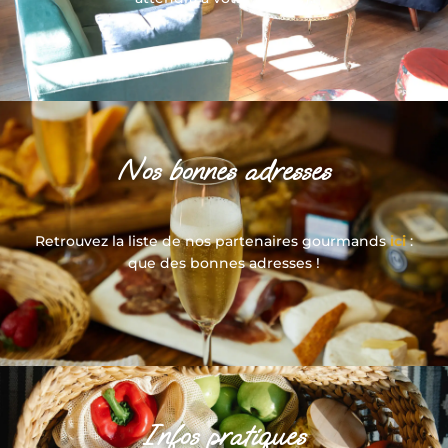
Nos bonnes adresses
Retrouvez la liste de nos partenaires gourmands
ici
:
que des bonnes adresses !
Infos pratiques