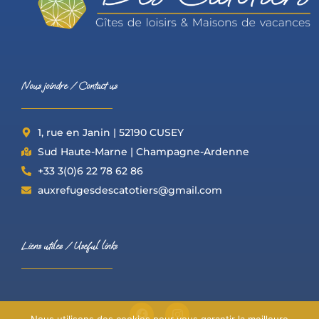
Nous joindre / Contact us
1, rue en Janin | 52190 CUSEY
Sud Haute-Marne | Champagne-Ardenne
+33 3(0)6 22 78 62 86
auxrefugesdescatotiers@gmail.com
Liens utiles / Useful links
F
I