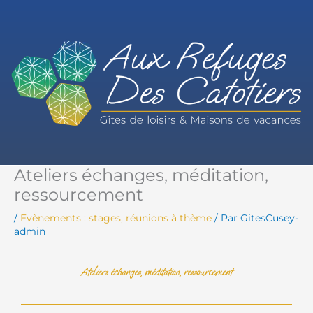
Aller
au
contenu
Ateliers échanges, méditation,
ressourcement
/
Evènements : stages, réunions à thème
/ Par
GitesCusey-
admin
Ateliers échanges, méditation, ressourcement